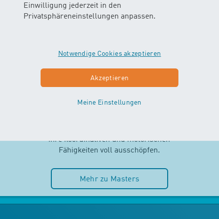
Einwilligung jederzeit in den
Privatsphäreneinstellungen anpassen.
Notwendige Cookies akzeptieren
MASTERS
Akzeptieren
AB 2.5 JAHREN
Meine Einstellungen
Selbstständigkeit und Spass im
Wasser stehen im MASTERS-Kurs
im Mittelpunkt. Die Kinder können
ihre koordinativen und motorischen
Fähigkeiten voll ausschöpfen.
Mehr zu Masters