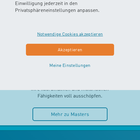
Einwilligung jederzeit in den
Privatsphäreneinstellungen anpassen.
Notwendige Cookies akzeptieren
MASTERS
Akzeptieren
AB 2.5 JAHREN
Meine Einstellungen
Selbstständigkeit und Spass im
Wasser stehen im MASTERS-Kurs
im Mittelpunkt. Die Kinder können
ihre koordinativen und motorischen
Fähigkeiten voll ausschöpfen.
Mehr zu Masters