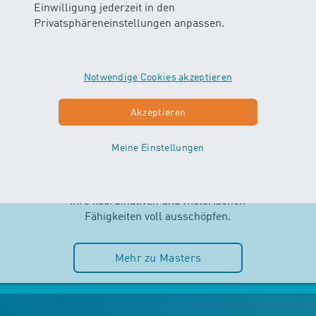
Einwilligung jederzeit in den
Privatsphäreneinstellungen anpassen.
Notwendige Cookies akzeptieren
MASTERS
Akzeptieren
AB 2.5 JAHREN
Meine Einstellungen
Selbstständigkeit und Spass im
Wasser stehen im MASTERS-Kurs
im Mittelpunkt. Die Kinder können
ihre koordinativen und motorischen
Fähigkeiten voll ausschöpfen.
Mehr zu Masters