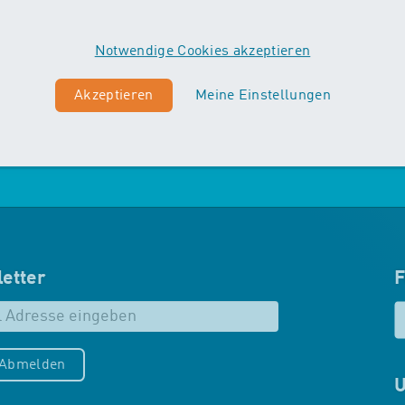
Vordergrund. Die Kinder machen
erste Erfahrungen mit
Notwendige Cookies akzeptieren
unterschiedlichen
Schwimmtechniken…
Akzeptieren
Meine Einstellungen
Mehr zu Maxis
etter
F
/Abmelden
U