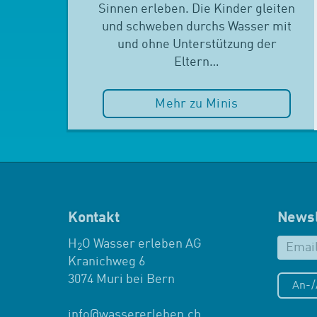
Sinnen erleben. Die Kinder gleiten
und schweben durchs Wasser mit
und ohne Unterstützung der
Eltern…
Mehr zu Minis
Kontakt
Newsl
H
O Wasser erleben AG
2
Kranichweg 6
3074 Muri bei Bern
An-
info
@
wassererleben.ch