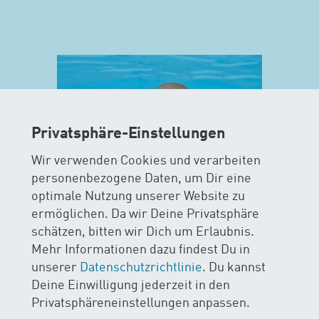
Privatsphäre-Einstellungen
Wir verwenden Cookies und verarbeiten
personenbezogene Daten, um Dir eine
optimale Nutzung unserer Website zu
ermöglichen. Da wir Deine Privatsphäre
MAXIS
schätzen, bitten wir Dich um Erlaubnis.
Mehr Informationen dazu findest Du in
AB 15 MONATEN
unserer
Datenschutzrichtlinie
. Du kannst
Deine Einwilligung jederzeit in den
Im MAXIS-Kurs stehen Sicherheit
Privatsphäreneinstellungen anpassen.
und Spass im Wasser im