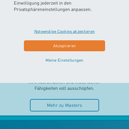
Einwilligung jederzeit in den
Privatsphäreneinstellungen anpassen.
Notwendige Cookies akzeptieren
MASTERS
Akzeptieren
AB 2.5 JAHREN
Meine Einstellungen
Selbstständigkeit und Spass im
Wasser stehen im MASTERS-Kurs
im Mittelpunkt. Die Kinder können
ihre koordinativen und motorischen
Fähigkeiten voll ausschöpfen.
Mehr zu Masters