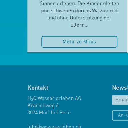
Sinnen erleben. Die Kinder gleiten
und schweben durchs Wasser mit
und ohne Unterstützung der
Eltern…
Mehr zu Minis
Kontakt
Newsl
H
O Wasser erleben AG
2
Kranichweg 6
3074 Muri bei Bern
An-
info
@
wassererleben.ch