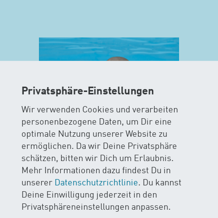
Privatsphäre-Einstellungen
Wir verwenden Cookies und verarbeiten
personenbezogene Daten, um Dir eine
optimale Nutzung unserer Website zu
ermöglichen. Da wir Deine Privatsphäre
MAXIS
schätzen, bitten wir Dich um Erlaubnis.
Mehr Informationen dazu findest Du in
AB 15 MONATEN
unserer
Datenschutzrichtlinie
. Du kannst
Deine Einwilligung jederzeit in den
Im MAXIS-Kurs stehen Sicherheit
Privatsphäreneinstellungen anpassen.
und Spass im Wasser im