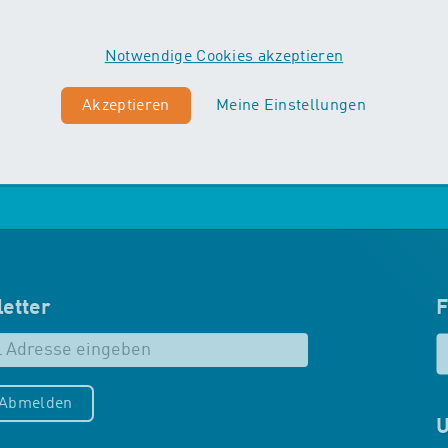
Vordergrund. Die Kinder machen
erste Erfahrungen mit
Notwendige Cookies akzeptieren
unterschiedlichen
Schwimmtechniken…
Akzeptieren
Meine Einstellungen
Mehr zu Maxis
etter
F
/Abmelden
U