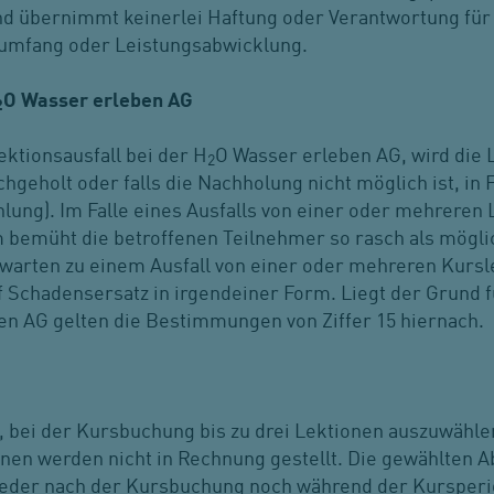
d übernimmt keinerlei Haftung oder Verantwortung für
sumfang oder Leistungsabwicklung.
O Wasser erleben AG
2
ektionsausfall bei der H
O Wasser erleben AG, wird die 
2
geholt oder falls die Nachholung nicht möglich ist, in
hlung). Im Falle eines Ausfalls von einer oder mehreren 
bemüht die betroffenen Teilnehmer so rasch als möglic
Erwarten zu einem Ausfall von einer oder mehreren Kur
 Schadensersatz in irgendeiner Form. Liegt der Grund f
en AG gelten die Bestimmungen von Ziffer 15 hiernach.
h, bei der Kursbuchung bis zu drei Lektionen auszuwähl
ionen werden nicht in Rechnung gestellt. Die gewählten 
weder nach der Kursbuchung noch während der Kursperi