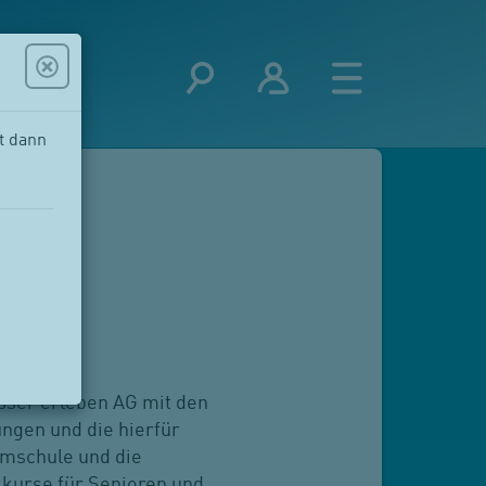
t dann
sser erleben AG mit den
ngen und die hierfür
mmschule und die
kurse für Senioren und