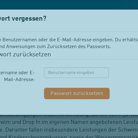
ort vergessen?
en Benutzernamen oder die E-Mail-Adresse eingeben. Du erhälts
d Anweisungen zum Zurücksetzen des Passworts.
wort zurücksetzen
Geschäftsbedingungen
zername oder E-
Mail-Adresse:
äftsbedingungen finden Anwendung, auf die von H
O Wa
2
 Swim und Drop In im eigenen Namen angebotenen Leistu
e. Darunter fallen insbesondere Leistungen der Schwi
und Kinderschwimmkursen, sowie der Wassergymnastik