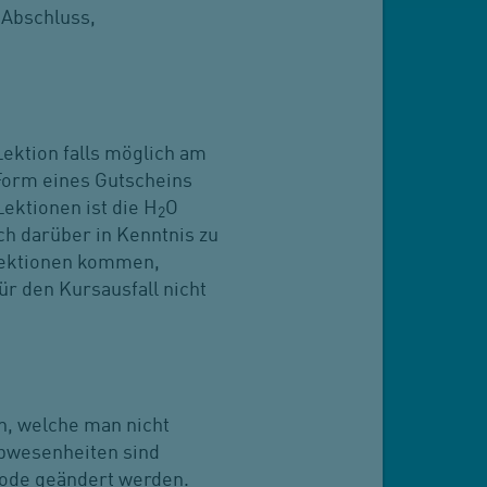
 Abschluss,
Lektion falls möglich am
 Form eines Gutscheins
Lektionen ist die H
O
2
h darüber in Kenntnis zu
slektionen kommen,
ür den Kursausfall nicht
en, welche man nicht
Abwesenheiten sind
ode geändert werden.