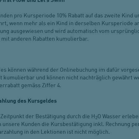
 First Flow und Let’s Swim
den pro Kursperiode 10% Rabatt auf das zweite Kind un
hrt, wenn mehr als ein Kind in derselben Kursperiode 
nung ausgewiesen und wird automatisch vom ursprüngli
t mit anderen Rabatten kumulierbar.
des können während der Onlinebuchung im dafür vorge
cht kumulierbar und können nicht nachträglich gewähr
errabatt gemäss Ziffer 4.
Zahlung des Kursgeldes
Zeitpunkt der Bestätigung durch die H
O Wasser erlebe
2
en unsere Kunden die Kursbestätigung inkl. Rechnung pe
rzahlung in den Lektionen ist nicht möglich.