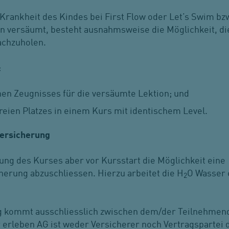
 Krankheit des Kindes bei First Flow oder Let’s Swim bz
n versäumt, besteht ausnahmsweise die Möglichkeit, di
achzuholen.
:
chen Zeugnisses für die versäumte Lektion; und
freien Platzes in einem Kurs mit identischem Level.
versicherung
ung des Kurses aber vor Kursstart die Möglichkeit eine
herung abzuschliessen. Hierzu arbeitet die H
O Wasser 
2
g kommt ausschliesslich zwischen dem/der Teilnehmend
 erleben AG ist weder Versicherer noch Vertragspartei 