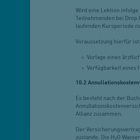
Wird eine Lektion infolge
Teilnehmenden bei Drop I
laufenden Kursperiode n
Voraussetzung hierfür ist
Vorlage eines ärztli
Verfügbarkeit eines 
10.2 Annullationskosten
Es besteht nach der Buch
Annullationskostenversic
Allianz zusammen.
Der Versicherungsvertra
zustande. Die H
O Wasser
2