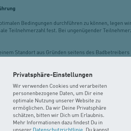
führung
timalen Bedingungen durchführen zu können, legen wir 
le Teilnehmerzahl fest. Bei ungenügender Teilnehmerza
einem Standort aus Gründen seitens des Badbetreibers 
O Wasser erleben AG vor, in einem zumutbaren Umkreis
2
 die Weiterführung festzulegen. Wird der Kurs an einem
geführt, besteht kein Anspruch auf Rückerstattung des K
Privatsphäre-Einstellungen
em späteren Zeitpunkt anderswo nachzuholen. Kann der 
Wir verwenden Cookies und verarbeiten
ndort weitergeführt werden, bestimmt sich die Entschäd
personenbezogene Daten, um Dir eine
optimale Nutzung unserer Website zu
ermöglichen. Da wir Deine Privatsphäre
schätzen, bitten wir Dich um Erlaubnis.
Mehr Informationen dazu findest Du in
nmeldung ist mit administrativem Aufwand verbunden. 
unserer
Datenschutzrichtlinie
. Du kannst